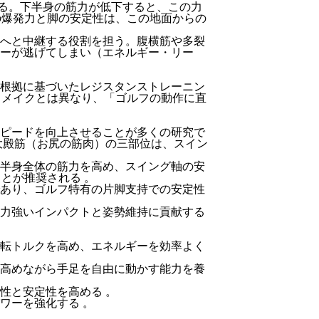
る。下半身の筋力が低下すると、この力
の爆発力と脚の安定性は、この地面からの
へと中継する役割を担う。腹横筋や多裂
ーが逃げてしまい（エネルギー・リー
根拠に基づいたレジスタンストレーニン
ィメイクとは異なり、「ゴルフの動作に直
ピードを向上させることが多くの研究で
大殿筋（お尻の筋肉）の三部位は、スイン
半身全体の筋力を高め、スイング軸の安
ことが推奨される
。
あり、ゴルフ特有の片脚支持での安定性
力強いインパクトと姿勢維持に貢献する
転トルクを高め、エネルギーを効率よく
高めながら手足を自由に動かす能力を養
動性と安定性を高める
。
パワーを強化する
。