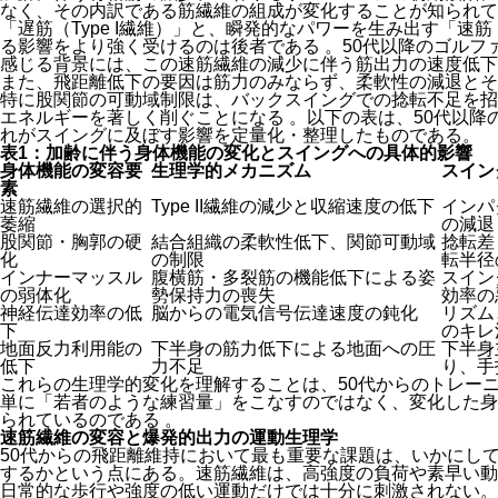
なく、その内訳である筋繊維の組成が変化することが知られて
「遅筋（Type I繊維）」と、瞬発的なパワーを生み出す「速筋（
る影響をより強く受けるのは後者である
。50代以降のゴルフ
感じる背景には、この速筋繊維の減少に伴う筋出力の速度低下
また、飛距離低下の要因は筋力のみならず、柔軟性の減退とそ
特に股関節の可動域制限は、バックスイングでの捻転不足を招
エネルギーを著しく削ぐことになる
。以下の表は、50代以降
れがスイングに及ぼす影響を定量化・整理したものである。
表1：加齢に伴う身体機能の変化とスイングへの具体的影響
身体機能の変容要
生理学的メカニズム
スイン
素
速筋繊維の選択的
Type II繊維の減少と収縮速度の低下
インパ
萎縮
の減退
股関節・胸郭の硬
結合組織の柔軟性低下、関節可動域
捻転差
化
の制限
転半径
インナーマッスル
腹横筋・多裂筋の機能低下による姿
スイン
の弱体化
勢保持力の喪失
効率の
神経伝達効率の低
脳からの電気信号伝達速度の鈍化
リズム
下
のキレ
地面反力利用能の
下半身の筋力低下による地面への圧
下半身
低下
力不足
り、手
これらの生理学的変化を理解することは、50代からのトレー
単に「若者のような練習量」をこなすのではなく、変化した身
られているのである
。
速筋繊維の変容と爆発的出力の運動生理学
50代からの飛距離維持において最も重要な課題は、いかにし
するかという点にある。速筋繊維は、高強度の負荷や素早い動
日常的な歩行や強度の低い運動だけでは十分に刺激されない。