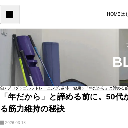
HOME
は
未分類
未分類
B
トレーニングコース
HOME
ブログ
ゴルフトレーニング
,
身体・健康
「年だから」と諦める前
50代からなぜ飛距離が落ち始めるのか？原因
テークバックが浅い
「年だから」と諦める前に。50代
と対策を徹底解説
い？広背筋ストレッ
「飛距離アップ」や「スイングフォーム改善」に向けて、筋力や柔軟
…
る理由
る筋力維持の秘訣
など身体の機能性を高め”動ける身体”を作っていきます
2026.03.18