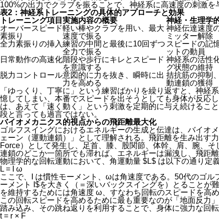
100%の出力でクラブを振ることで、神経系に高速度の刺激
表2：神経系トレーニングの具体的アプローチと効果
トレーニング項目
実施内容の概要
神経・生理学
オーバースピード
軽い棒やクラブを用い、最大
神経伝達速度
素振り
速度で振る
ミッター解除
全力素振りの挿入
練習の中間と最後に10回ずつ
スピードの記
全力で振る
ットの動員
日常動作の高速化
階段や歩行にキレとスピード
神経系の活性
を意識する
グ状態の維持
脱力コントロール
意図的に力を抜き、瞬時に出
拮抗筋の抑制
力を高める
動連鎖の獲得
「ゆっくり、丁寧に」という練習ばかりを繰り返すと、神経系
憶してしまい、本番でスピードを出そうとしても身体が反応
は、あえて「速く動く」という刺激を定期的に与え続けること
段と言っても過言ではない。
バイオメカニクス的視点からの飛距離最大化
ゴルフスイングにおけるエネルギーの生成と伝達は、バイオメ
ェーン（運動連鎖）」として理解される。飛距離を生み出す力は、地面
Force）として発生し、足首、膝、股関節、体幹、肩、腕、
連鎖のどこか一箇所でも滞れば、エネルギーは漏洩し、飛距離
物理学的な回転運動において、角運動量
$L$
は以下の通り定
L = I ω
ここで、
I
は慣性モーメント、ωは角速度である。50代のゴル
ーメント
I$
を大きく（＝深いバックスイングを）とることが
を維持するためには角速度
ω
、すなわち回転のスピードを高
この回転スピードを高めるために最も重要なのが「地面反力」
踏み込み、その跳ね返りを利用することで、身体に強力な回転
t = r × F