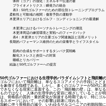
体幹（コア）の強化：エネルギー伝達の要
プライオメトリクス：瞬発力の統合
表3：50代ゴルファーのための部位別トレーニングプログラム
柔軟性と可動域の相関：傷害予防の運動学
木更津エリアにおけるゴルフ・コンディショニングの最適解
木更津におけるパーソナルトレーニングの潮流
木更津周辺の練習環境と実戦へのフィードバック
表4：木更津エリアの主要ゴルフ関連施設と活用メリット
長期的パフォーマンス維持のための栄養学とライフスタイル
筋肉の合成をサポートするタンパク質戦略
酸化ストレスと炎症への対策
睡眠とリカバリー
結論と50代ゴルファーへの提言
50代ゴルファーにおける生理学的パラダイムシフトと飛距離
ゴルフにおいて飛距離は、単なるスコアメイクの手段にとどま
を象徴する指標である。しかし、多くのゴルファーが50代に
できなくなる現実に直面する。この「飛距離の壁」は、単なる
ものではなく、人体の生理学的な変容に根ざしていることが
は、骨格筋の質的・量的変化が加速する時期であり、特にゴル
るスポーツにおいて、その影響は顕著に現れる。
加齢に伴う骨格筋の減少、いわゆるサルコペニアの初期段階に