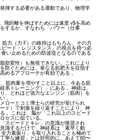
発揮する必要がある運動であり、物理学
。飛距離を伸ばすためには速度
v$
を高め
をするか、すなわち「パワー（仕事
、筋力（力
F
）の維持はもちろん、その力
スピード・レジスタンス」の視点を持つ必
を食い止めるための防波堤となるのである
脂肪変性）も無視できない。これにより
を防ぐためには、単なる筋肥大を目指す
に高めるアプローチが有効である
。
は、筋肉量を増やすこと以上に、今ある筋
神経系トレーニング）」にある
。神経は、
り、どれほど強力なエンジン（筋肉）を
ない
。
メローとコミ博士らの研究が挙げられ
ード）で刺激を繰り返すことにより、神
いる
。これは、脳が「これ以上のスピード
ロセスに似ている。
「スピードとキレ」の意識が推奨され
意識するだけで、神経系は「素早く動
「全力素振り」を取り入れることも極めて
丁寧な練習」とは対照的に、あえて80〜