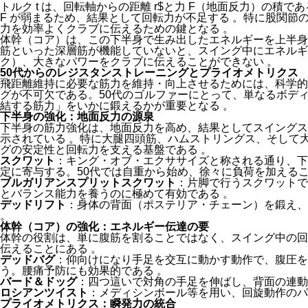
トルク
t
は、回転軸からの距離
r$
と力
F
（地面反力）の積であ
F
が弱まるため、結果として回転力が不足する
。特に股関節
力を効率よくクラブに伝えるための鍵となる
。
体幹（コア）は、この下半身で生み出したエネルギーを上半身
筋といった深層筋が機能していないと、スイング中にエネルギ
ク）、大きなパワーをクラブに伝えることができない
。
50代からのレジスタンストレーニングとプライオメトリクス
飛距離維持に必要な筋力を維持・向上させるためには、科学的
グが不可欠である。50代のゴルファーにとって、単なるボデ
結する筋力」をいかに鍛えるかが重要となる
。
下半身の強化：地面反力の源泉
下半身の筋力強化は、地面反力を高め、結果としてスイングス
示されている
。特に大腿四頭筋、ハムストリングス、そして
グの安定性と回転力を支える基盤である
。
スクワット
：キング・オブ・エクササイズと称される通り、下
定に寄与する。50代では自重から始め、徐々に負荷を加える
ブルガリアンスプリットスクワット
：片脚で行うスクワットで
とバランス能力を養うのに極めて有効である
。
デッドリフト
：身体の背面（ポステリア・チェーン）を鍛え、
。
体幹（コア）の強化：エネルギー伝達の要
体幹の役割は、単に腹筋を割ることではなく、スイング中の回
伝えることにある
。
デッドバグ
：仰向けになり手足を交互に動かす動作で、腹圧を
う。腰痛予防にも効果的である
。
バード＆ドッグ
：四つ這いで対角の手足を伸ばし、背面の連
ロシアンツイスト
：メディシンボール等を用い、回旋動作の
プライオメトリクス：瞬発力の統合