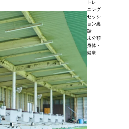
トレー
h
ニング
f
セッシ
o
ョン裏
r
話
:
未分類
身体・
健康