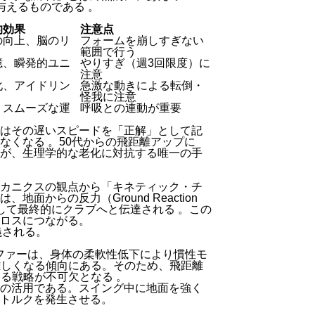
を与えるものである
。
的効果
注意点
の向上、脳のリ
フォームを崩しすぎない
範囲で行う
憶、瞬発的ユニ
やりすぎ（週3回限度）に
注意
化、アイドリン
急激な動きによる転倒・
怪我に注意
、スムーズな運
呼吸との連動が重要
はその遅いスピードを「正解」として記
しなくなる
。50代からの飛距離アップに
が、生理学的な老化に対抗する唯一の手
カニクスの観点から「キネティック・チ
からの反力（Ground Reaction
そして最終的にクラブへと伝達される
。この
ロスにつながる。
義される。
ファーは、身体の柔軟性低下により慣性モ
難しくなる傾向にある。そのため、飛距離
める戦略が不可欠となる
。
の活用である。スイング中に地面を強く
トルクを発生させる。