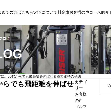
じめての方はこちら
SYNについて
料金表
お客様の声
コース紹介
ゴルフトレーニング
,
身体・健康
ブログ
LOG
ストレッチコース
に。50代からでも飛距離を伸ばせる筋力維持の秘訣
のは肩甲骨のせいじゃな
「年だから」と諦める前に。50代からで
カテゴ
S
からでも飛距離を伸ばせ
チで可動域が劇的に変わ
距離を伸ばせる筋力維持の秘訣
リー
e
性
会員様限定のコースです。ラウンドや練習終わりの疲労回復、柔
お客様
a
善を目的にストレッチやマッサージなど組み合わせた施術を行い
の声
r
ゴルフ
c