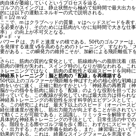
肉自体が萎縮していくというプロセスを辿る
。
ゴルフのスイングは、静止状態から極めて短時間で最大出力を
的には以下の運動エネルギーの式で説明される。
E = 1/2 m v2
ここで、
m
はクラブヘッドの質量、
v
はヘッドスピードを表す
る必要があり、そのためには筋肉がいかに短時間で大きな仕事
率）」の向上が不可欠となる。
P = F ・v
パワー
P
は、力
F
と速度
v
の積である。50代のゴルファーは
を発揮する速度
v$
を高めるためのトレーニング、すなわち「
要がある
。この瞬発力の維持こそが、加齢による飛距離低下
。
さらに、筋肉の質的な変化として、筋線維内への脂肪沈着（筋
筋肉の弾性が失われ、スイング時のしなりが損なわれる。これ
トレーニングではなく、筋肉の柔軟性と収縮スピードを同時
神経系トレーニング：脳と筋肉の「配線」を再構築する
50代以上のゴルファーが飛距離を伸ばすための核心的な戦略
肉をいかに速く、正確に動かすかという「神経系の再教育（
脳からの指令を筋肉に届ける「配線」のような役割を担ってお
持っていても、この配線が劣化していれば最大出力は得られ
神経系トレーニングの有効性を示す科学的エビデンスとして、
る。この研究によれば、最大下以上のスピード（オーバースピ
経伝達速度が改善し、筋出力能力が向上することが示されて
で動くことが可能である」と認識し、リミッターを解除するプ
具体的な神経系トレーニングの手法として、日常生活の中での
る。階段を上る際やゴルフ場を歩く際に、わずかにスピードを
く・出力する」ための準備を始める
。また、練習場において
効果的である。これは、綺麗なスイングフォームを意識する「