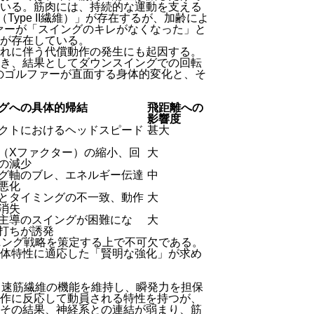
いる。筋肉には、持続的な運動を支える
Type II繊維）」が存在するが、加齢によ
ァーが「スイングのキレがなくなった」と
が存在している。
れに伴う代償動作の発生にも起因する。
き、結果としてダウンスイングでの回転
のゴルファーが直面する身体的変化と、そ
グへの具体的帰結
飛距離への
影響度
クトにおけるヘッドスピード
甚大
（Xファクター）の縮小、回
大
の減少
グ軸のブレ、エネルギー伝達
中
悪化
とタイミングの不一致、動作
大
消失
主導のスイングが困難にな
大
打ちが誘発
ニング戦略を策定する上で不可欠である。
体特性に適応した「賢明な強化」が求め
て速筋繊維の機能を維持し、瞬発力を担保
作に反応して動員される特性を持つが、
その結果、神経系との連結が弱まり、筋