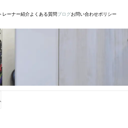
トレーナー紹介
よくある質問
ブログ
お問い合わせ
ポリシー
未分類
未
も飛
理学療法士が解説！飛距離アップの鍵「股関
ゴルフの
節ヒンジ」習得で腰痛改善と+20yを両立
飛距離を
軟性改
法
ます